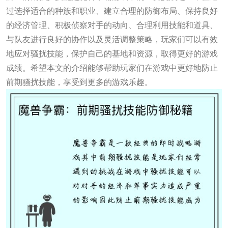
过选择适合的种族和职业、建立合理的防御布局、保持良好
的经济管理、积极侦察对手的动向、合理利用技能和道具、
与队友进行良好的协作以及灵活调整策略，玩家们可以有效
地应对骚扰技能，保护自己的基地和资源，取得更好的游戏
成绩。希望本文的介绍能够帮助玩家们在游戏中更好地防止
前期骚扰技能，享受到更多的游戏乐趣。