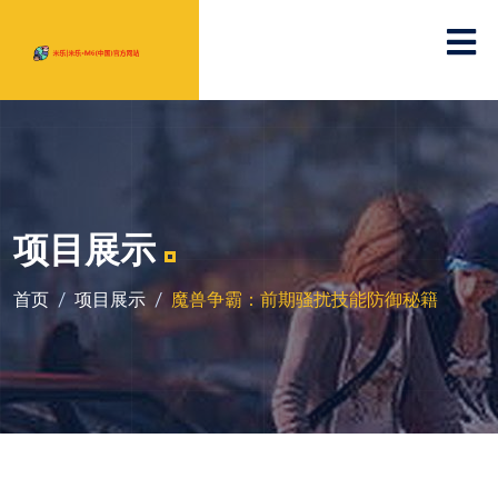
项目展示
首页
项目展示
魔兽争霸：前期骚扰技能防御秘籍