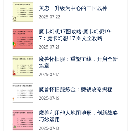
黄忠：升级为中心的三国战神
2025-07-22
魔卡幻想17图攻略-魔卡幻想19-
7：魔卡幻想 17 图文全攻略
2025-07-21
魔兽怀旧服：重塑主线，开启全新
篇章
2025-07-17
魔兽怀旧服炼金：赚钱攻略揭秘
2025-07-16
魔兽利用他人地图地形，创新战略
巧妙运用
2025-07-13